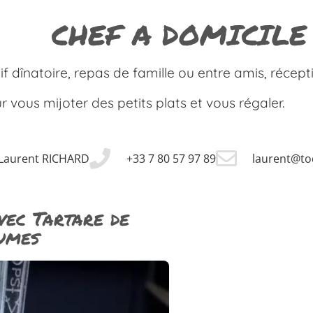
CHEF A DOMICILE
tif dînatoire, repas de famille ou entre amis, récep
vous mijoter des petits plats et vous régaler.
Laurent RICHARD
+33 7 80 57 97 89
laurent@to
vec Tartare de
umes